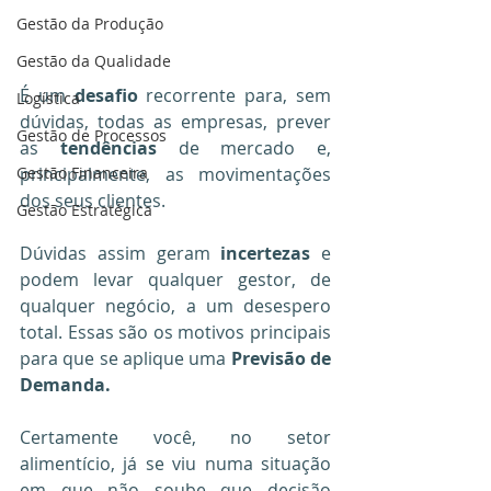
Gestão da Produção
Gestão da Qualidade
É um 
desafio
 recorrente para, sem 
Logística
dúvidas, todas as empresas, prever 
Gestão de Processos
as 
tendências
 de mercado e, 
principalmente, as movimentações 
Gestão Financeira
dos seus clientes.
Gestão Estratégica
Dúvidas assim geram 
incertezas
 e 
podem levar qualquer gestor, de 
qualquer negócio, a um desespero 
total. Essas são os motivos principais 
para que se aplique uma 
Previsão de 
Demanda.
Certamente você, no setor 
alimentício, já se viu numa situação 
em que não soube que decisão 