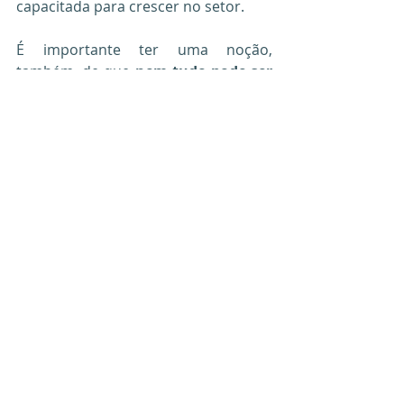
capacitada para crescer no setor.
É importante ter uma noção, 
também, de que 
nem tudo pode ser 
previsto
.
Como assim?
Crises, por exemplo, não anunciam 
quando chegam. Isso tem sido 
sentido na pele nesses últimos anos. 
E, pelo mercado de alimentação ser 
bastante 
competitivo
, é importante 
abrir os olhos para esse fato.
Além disso, 
inovações
 não param de 
aparecer, seja com serviços ou 
produtos inovadores que surgem 
muitas vezes de surpresa, deixando 
os artigos obsoletos de uma hora 