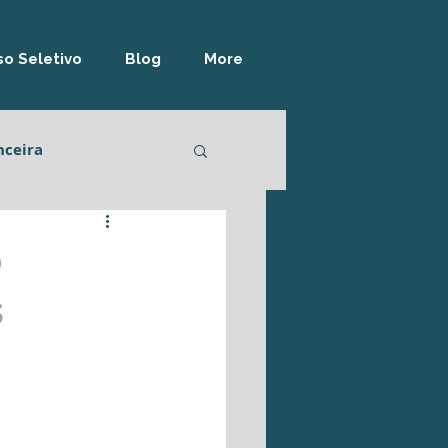
o Seletivo
Blog
More
nceira
lidade
Logística
o
s