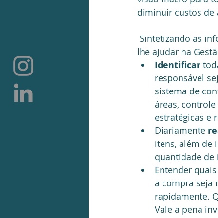
diminuir custos de
 Sintetizando as informações acima, preparamos a seguir algumas dicas que podem 
lhe ajudar na Gestã
Identificar
 tod
responsável se
sistema de cont
áreas, control
estratégicas e 
Diariamente 
re
itens, além de 
quantidade de i
Entender quais 
a compra seja 
rapidamente. Q
Vale a pena inv