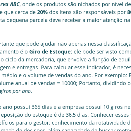
rva ABC
, onde os produtos são nichados por nível de
e que cerca de 
20%
 dos itens são responsáveis por 
8
ta pequena parcela deve receber a maior atenção na
tante que pode ajudar não apenas nessa classificaç
amento é o 
Giro de Estoque
: ele pode ser visto com
 ciclo da mercadoria, que envolve a função de equil
m e entregas. Para calcular esse indicador, é neces
 médio e o volume de vendas do ano. Por exemplo: 
lume anual de vendas = 10000; Portanto, dividindo os
giros por ano
. 
 ano possui 365 dias e a empresa possui 10 giros nes
eposição do estoque é de 36,5 dias. Conhecer esses 
efícios para o gestor: conhecimento da rotatividade d
omada de decisões, além capacidade de buscar metod