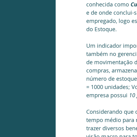
conhecida como 
Cu
e de onde conclui-s
empregado, logo es
do Estoque.
Um indicador impor
também no gerenci
de movimentação do
compras, armazenage
número de estoque
= 1000 unidades; Vo
empresa possui 
10 
Considerando que o
tempo médio para r
trazer diversos ben
visão macro para t