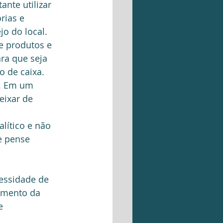
ante utilizar 
rias e 
o do local.  
e produtos e 
ara que seja 
 de caixa.   
. Em um 
eixar de 
lítico e não 
e pense 
essidade de 
amento da 
e 