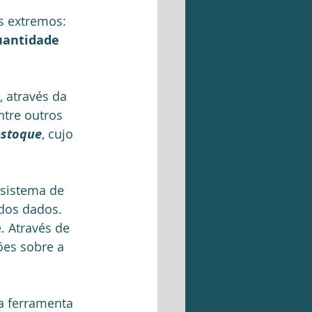
s extremos: 
uantidade 
, através da 
tre outros 
estoque
, cujo 
sistema de 
dos dados. 
. Através de 
ões sobre a 
da ferramenta 