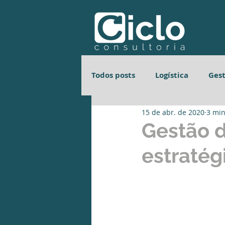
Todos posts
Logística
Ges
15 de abr. de 2020
3 min
Gestão de Processos
Gest
Gestão d
estratég
Gestão de Processos
Gest