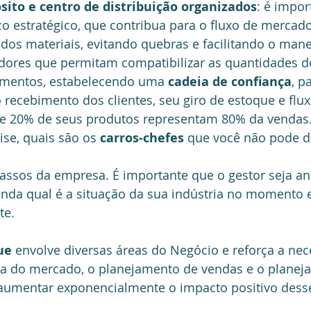
ito e centro de distribuição organizados
: é import
co estratégico, que contribua para o fluxo de mercado
s materiais, evitando quebras e facilitando o manej
dores que permitam compatibilizar as quantidades d
amentos, estabelecendo uma 
cadeia de confiança
, p
recebimento dos clientes, seu giro de estoque e fluxo
ue 20% de seus produtos representam 80% da vendas
se, quais são os 
carros-chefes
 que você não pode d
passos da empresa. É importante que o gestor seja ana
enda qual é a situação da sua indústria no momento 
e.  
ue
 envolve diversas áreas do Negócio e reforça a nec
 do mercado, o planejamento de vendas e o planej
aumentar exponencialmente o impacto positivo dess