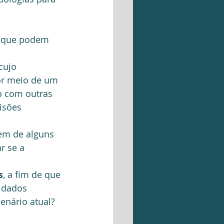
cujo 
or meio de um 
ão com outras 
isões 
em de alguns 
r se a 
s
, a fim de que 
idados 
enário atual? 