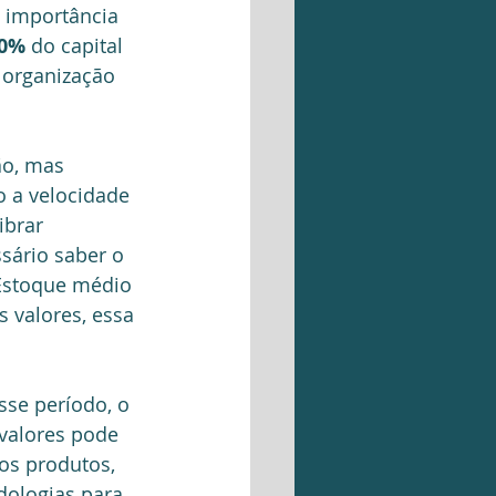
 importância 
0%
 do capital 
 organização 
ão, mas 
o a velocidade 
ibrar 
sário saber o 
Estoque médio 
 valores, essa 
se período, o 
valores pode 
os produtos, 
ologias para 