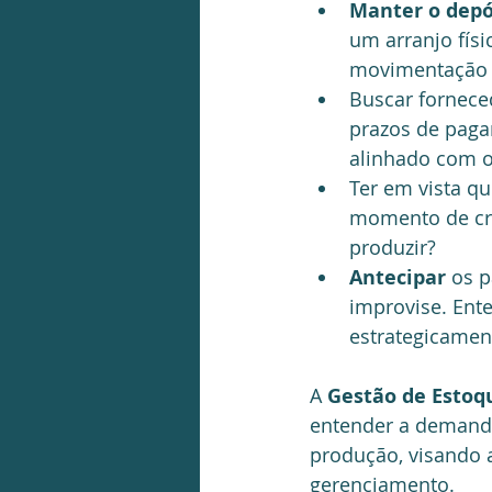
Manter o depós
um arranjo físi
movimentação do
Buscar fornece
prazos de pag
alinhado com o 
Ter em vista q
momento de cri
produzir?  
Antecipar
 os 
improvise. Ent
estrategicament
A 
Gestão de Estoq
entender a demanda
produção, visando 
gerenciamento. 