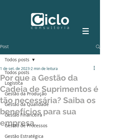
Post
Todos posts
1 de set. de 2023
2 min de leitura
Todos posts
Por que a Gestão da
Logística
Cadeia de Suprimentos é
Gestão da Produção
tão necessária? Saiba os
Gestão da Qualidade
benefícios para sua
Gestão Financeira
empresa.
Gestão de Processos
Gestão Estratégica