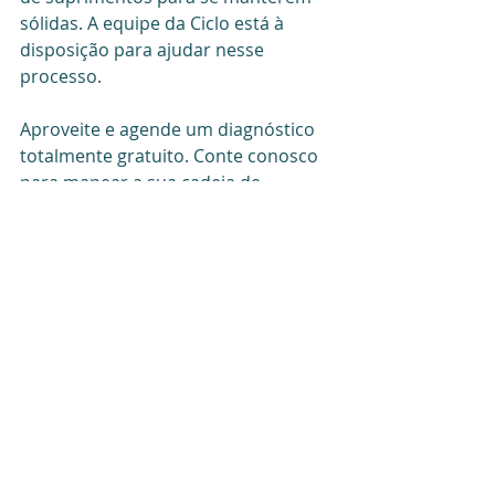
sólidas. A equipe da Ciclo está à 
disposição para ajudar nesse 
processo.
Aproveite e agende um diagnóstico 
totalmente gratuito. Conte conosco 
para mapear a sua cadeia de 
suprimentos e desenvolver a melhor 
estratégia, ajudando você a 
permanecer inabalável mesmo 
diante de mudanças inesperadas no 
mundo empresarial!
melhoria
consultoria
empreendedorismo
Gestão de Processos