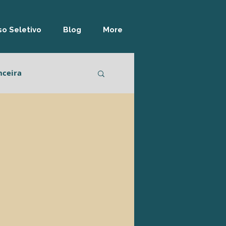
o Seletivo
Blog
More
nceira
lidade
Logística