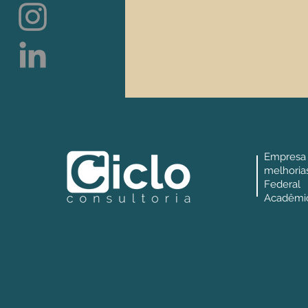
Empresa
melhori
Federa
Acadêmic