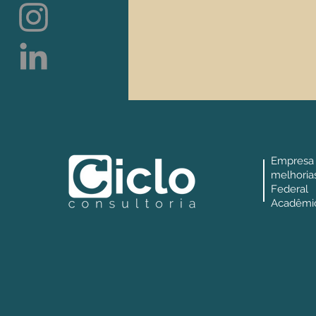
Empresa
melhori
Federa
Acadêmic