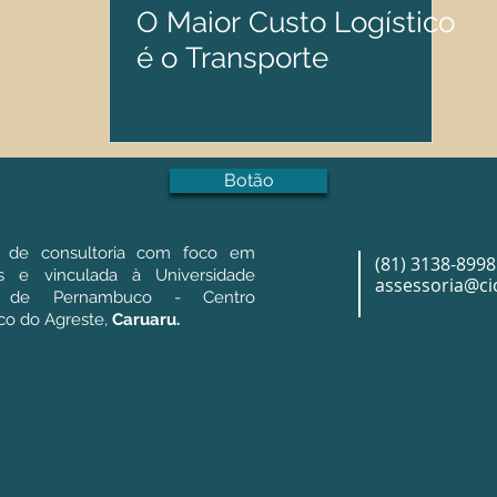
O Maior Custo Logístico
é o Transporte
Botão
 de consultoria com foco em
(81) 3138-8998
as e vinculada à Universidade
assessoria@cic
l de Pernambuco - Centro
o do Agreste,
Caruaru.