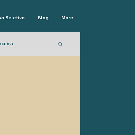
o Seletivo
Blog
More
nceira
lidade
Logística