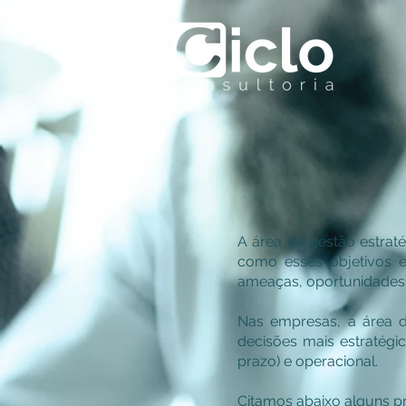
A área de gestão estrat
como esses objetivos e
ameaças, oportunidades
Nas empresas, a área d
decisões mais estratégi
prazo) e operacional.
Citamos abaixo alguns p