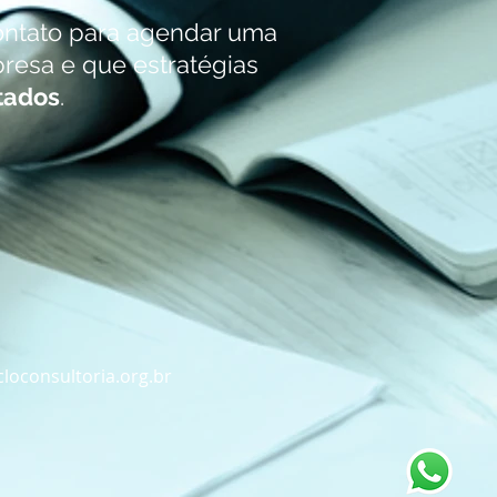
ontato para agendar uma
esa e que estratégias
tados
.
loconsultoria.org.br