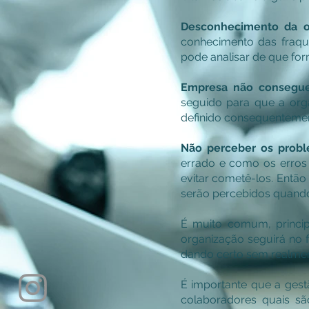
Desconhecimento da o
conhecimento das fraqu
pode analisar de que fo
Empresa não consegue
seguido para que a org
definido consequentemen
Não perceber os probl
errado e como os erros 
evitar cometê-los. Entã
serão percebidos quando
É muito comum, princi
organização seguirá no
dando certo sem realmen
É importante que a gest
colaboradores quais s