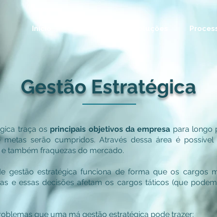
Início
A Empresa
Soluções
Process
Gestão Estratégica
égica traça os
principais objetivos da empresa
para longo 
 metas serão cumpridos. Através dessa área é possível a
 e também fraquezas do mercado.
e gestão estratégica funciona de forma que os cargos 
cas e essas decisões afetam os cargos táticos (que pode
roblemas que uma má gestão estratégica pode trazer: