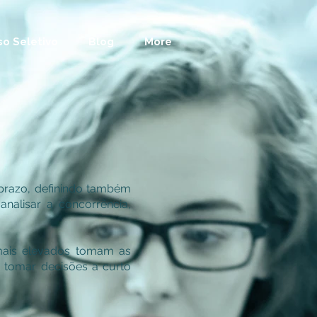
o Seletivo
Blog
More
prazo, definindo também
nalisar a concorrência,
mais elevados tomam as
m tomar decisões a curto