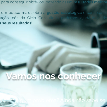
z para conseguir obtê-los, trazendo assim
resultados melho
e um pouco mais sobre a
gestão estratégica
e conhece o
zação, nós da Ciclo Consultoria podemos ajudá-lo a ide
s seus resultados
!
Vamos nos conhecer
-se com algum problema? Ainda não sabe s