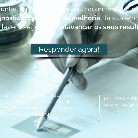
ntas rápidas e nossa equipe entrará em c
nosticar os pontos de melhoria
da sua empr
deverá seguir para
alavancar os seus resul
Responder agora!
 de consultoria com foco em
(81) 3138-8998
as e vinculada à Universidade
assessoria@cic
l de Pernambuco - Centro
o do Agreste,
Caruaru.