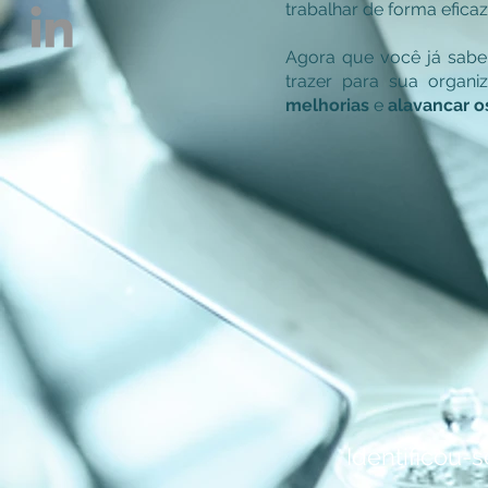
trabalhar de forma efica
Agora que você já sab
trazer para sua organi
melhorias
e
alavancar o
Identificou