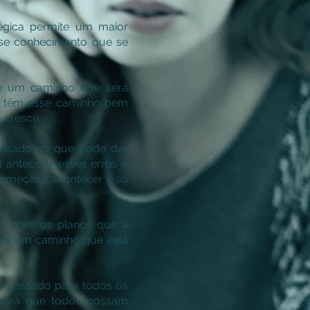
égica permite um maior
sse conhecimento que se
se um caminho que será
ão têm esse caminho bem
 cresce.
ensado no que pode dar
 antecipar esses erros e
começar a acontecer e só
 sobre os planos que a
ndo um caminho que está
do passado para todos os
 para que todos possam