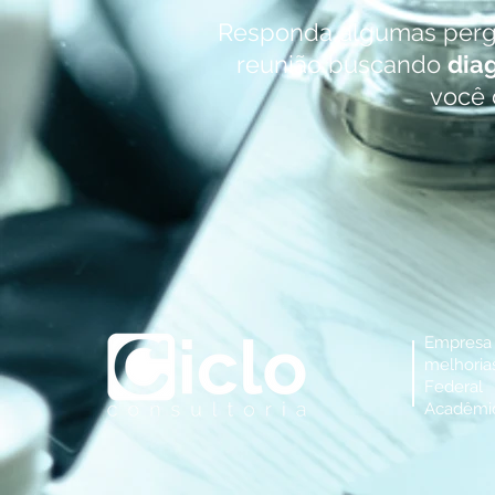
Responda algumas pergu
reunião buscando
diag
você 
Empresa
melhori
Federa
Acadêmic