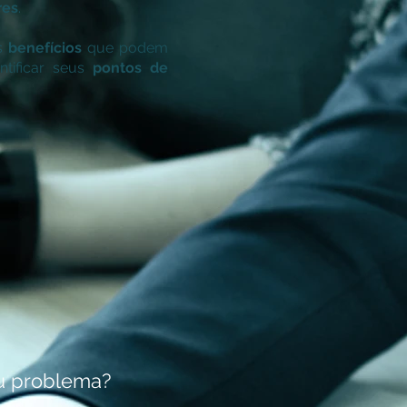
res
.
s
benefícios
que podem
ntificar seus
pontos de
eu problema?