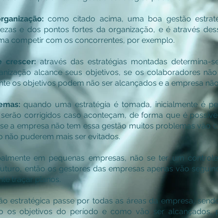
rganização:
como citado acima, uma boa gestão estrat
ezas e dos pontos fortes da organização, e é através de
rma competir com os concorrentes, por exemplo.
 crescer:
através das estratégias montadas determina-
anização alcance seus objetivos, se os colaboradores n
te os objetivos podem não ser alcançados e a empresa não
emas:
quando uma estratégia é tomada, inicialmente é p
serão corrigidos caso aconteçam, de forma que é possível
o se a empresa não tem essa gestão muitos problemas vão 
 não puderem mais ser evitados.
palmente em pequenas empresas, não se ter um controle
 futuro, então os gestores das empresas apenas vão segui
te traçar planos.
ão estratégica passe por todas as áreas da empresa, sen
ão os objetivos do período e como vão ser alcançados,