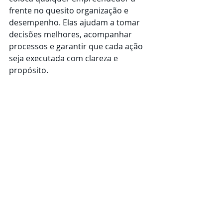
frente no quesito organização e 
desempenho. Elas ajudam a tomar 
decisões melhores, acompanhar 
processos e garantir que cada ação 
seja executada com clareza e 
propósito.
Se você quer dar um passo real em 
direção à gestão profissional, 
comece implementando uma delas 
hoje mesmo. A transformação 
acontece no hábito e ferramentas 
como PDCA, Kanban e 5W2H servem 
justamente para facilitar esse 
caminho.