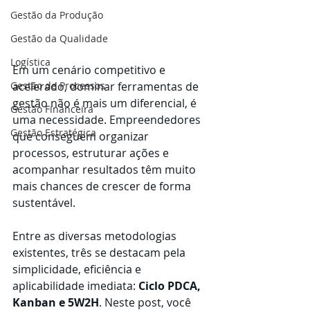
Gestão da Produção
Gestão da Qualidade
Logística
Em um cenário competitivo e 
acelerado, dominar ferramentas de 
Gestão de Processos
gestão não é mais um diferencial, é 
Gestão Financeira
uma necessidade. Empreendedores 
Gestão Estratégica
que conseguem organizar 
processos, estruturar ações e 
acompanhar resultados têm muito 
mais chances de crescer de forma 
sustentável.
Entre as diversas metodologias 
existentes, três se destacam pela 
simplicidade, eficiência e 
aplicabilidade imediata: 
Ciclo PDCA, 
Kanban e 5W2H
. Neste post, você 