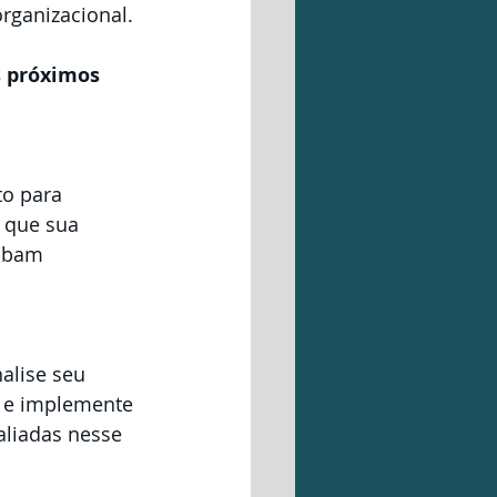
rganizacional.
s próximos 
o para 
a que sua 
ibam 
s e implemente 
liadas nesse 