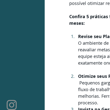
possível otimizar 
Confira 5 prática
meses:
Revise seu Pl
O ambiente de 
reavaliar metas
equipe esteja 
exatamente ond
Otimize seus 
 Pequenos gargalos operacionais podem gerar grandes prejuízos. Analise seu 
fluxo de trabal
melhorias. Fer
processo.
Invista na Ge