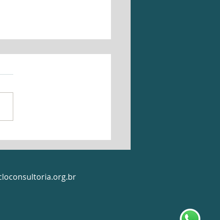
 identificar gargalos
ua produção?
loconsultoria.org.br