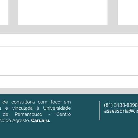
A logística por trás do
Como
maior São João do mundo
na s
 de consultoria com foco em
(81) 3138-8998
as e vinculada à Universidade
assessoria@cic
l de Pernambuco - Centro
o do Agreste,
Caruaru.