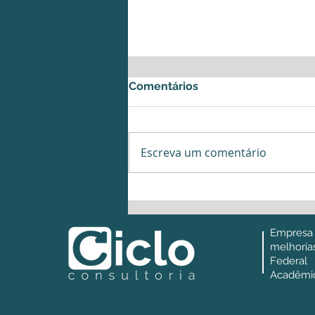
Comentários
Escreva um comentário
Segundo Semestre: o
momento que define o
resultado do seu ano
Empresa
melhori
Federa
Acadêmic