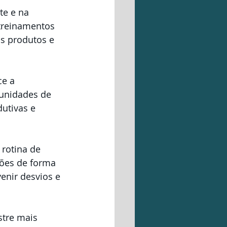
te e na 
treinamentos 
s produtos e 
e a 
unidades de 
utivas e 
rotina de 
ções de forma 
enir desvios e 
tre mais 