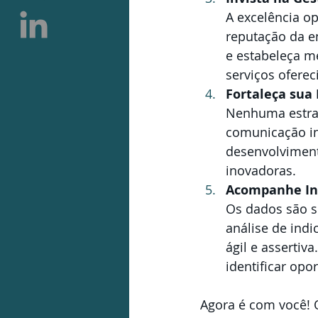
A excelência op
reputação da e
e estabeleça m
serviços oferec
Fortaleça sua
Nenhuma estrat
comunicação in
desenvolviment
inovadoras.
Acompanhe In
Os dados são s
análise de ind
ágil e assertiv
identificar opo
Agora é com você!