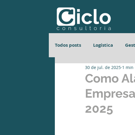
Todos posts
Logística
Ges
30 de jul. de 2025
1 min 
Gestão de Processos
Gest
Como Al
Empresa
Gestão de Processos
Gest
2025