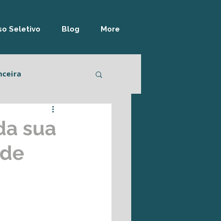
o Seletivo
Blog
More
nceira
lidade
Logística
da sua
 de