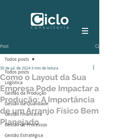
Post
Todos posts
30 de jul. de 2024
3 min de leitura
Todos posts
Como o Layout da Sua
Logística
Empresa Pode Impactar a
Gestão da Produção
Produção: A Importância
Gestão da Qualidade
de um Arranjo Físico Bem
Gestão Financeira
Planejado
Gestão de Processos
Gestão Estratégica