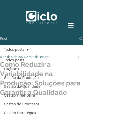
Post
Todos posts
4 de dez. de 2024
2 min de leitura
Todos posts
Como Reduzir a
Logística
Variabilidade na
Gestão da Produção
Produção: Soluções para
Gestão da Qualidade
Garantir a Qualidade
Gestão Financeira
Gestão de Processos
Gestão Estratégica