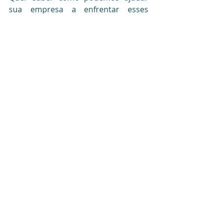
sua empresa a enfrentar esses 
desafios? Entre em contato agora 
mesmo! 
Nosso time está pronto para auxiliar 
você a melhorar os processos e 
alcançar resultados ainda melhores.
Posts recentes
Ver tudo