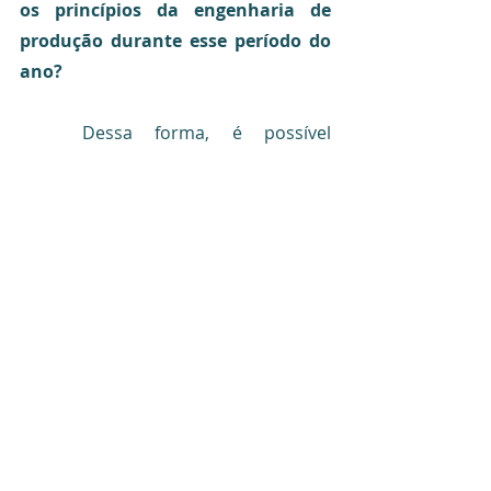
os princípios da engenharia de 
produção durante esse período do 
ano?
Dessa forma, é possível 
perceber a importância de agir, não 
só nas festas juninas ou outros 
eventos, todavia durante todo o ano. 
Atrelar a engenharia de produção as 
organizações trazem inúmeros 
benefícios, uma melhor previsão de 
demanda, uma adequada gestão 
logística, um maior controle de 
qualidade, além de uma eficaz gestão 
de custos. 
Em resumo, a Festa Junina é um 