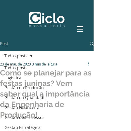
Post
Todos posts
23 de mai. de 2023
3 min de leitura
Todos posts
Como se planejar para as
Logística
festas juninas? Vem
Gestão da Produção
saber qual a importância
Gestão da Qualidade
da Engenharia de
Gestão Financeira
Produção!
Gestão de Processos
Gestão Estratégica