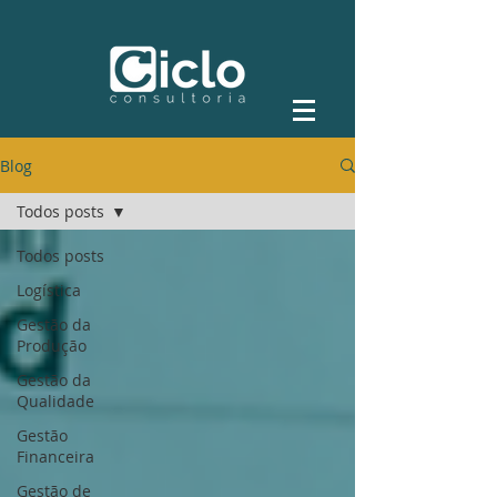
Blog
Todos posts
Todos posts
Logística
Gestão da
Produção
Gestão da
Qualidade
Gestão
Financeira
Gestão de