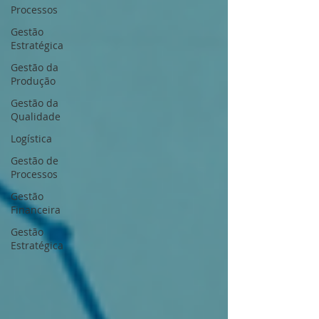
Processos
Gestão
Estratégica
Gestão da
Produção
Gestão da
Qualidade
Logística
Gestão de
Processos
Gestão
Financeira
Gestão
Estratégica