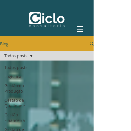
Blog
Todos posts
Todos posts
Logística
Gestão da
Produção
Gestão da
Qualidade
Gestão
Financeira
Gestão de