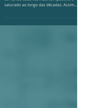
O cenário industrial brasileiro vem se
tornando cada vez mais competitivo e
saturado ao longo das décadas. Assim
sendo, para que sua...