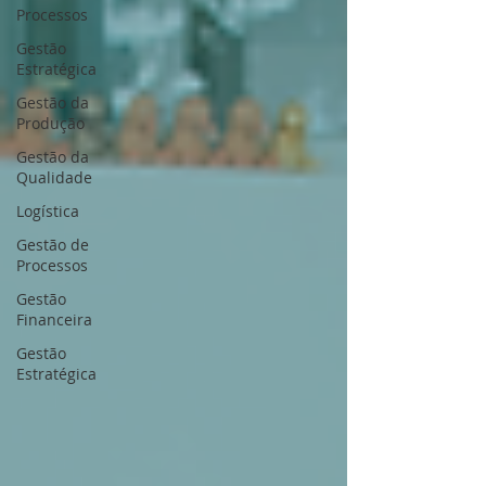
Processos
Gestão
Estratégica
Gestão da
Produção
Gestão da
Qualidade
Logística
Gestão de
Processos
Gestão
Financeira
Gestão
Estratégica