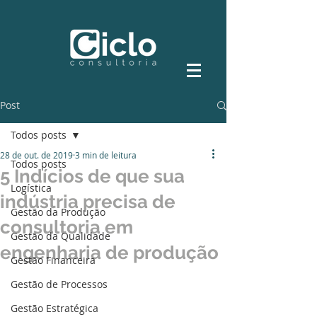
Post
Todos posts
28 de out. de 2019
3 min de leitura
Todos posts
5 Indícios de que sua
Logística
indústria precisa de
Gestão da Produção
consultoria em
Gestão da Qualidade
engenharia de produção
Gestão Financeira
Gestão de Processos
Gestão Estratégica