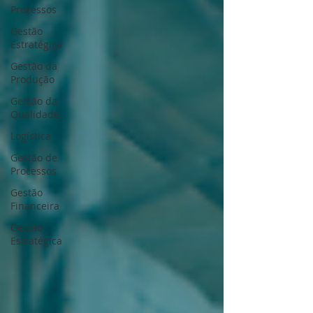
Processos
Gestão
Estratégica
Gestão da
Produção
Gestão da
Qualidade
Logística
Gestão de
Processos
Gestão
Financeira
Gestão
Estratégica