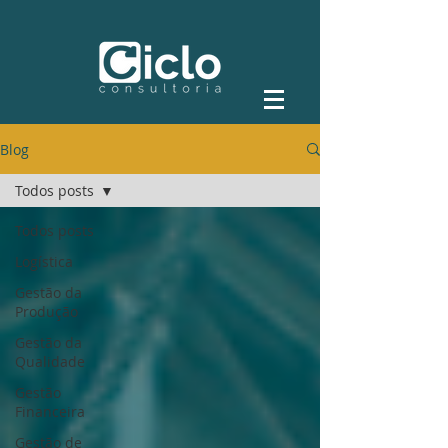
Blog
Todos posts
Todos posts
Logística
Gestão da
Produção
Gestão da
Qualidade
Gestão
Financeira
Gestão de