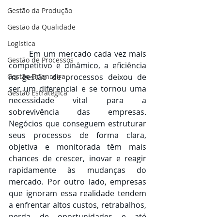
Gestão da Produção
Gestão da Qualidade
Logística
	Em um mercado cada vez mais 
Gestão de Processos
competitivo e dinâmico, a eficiência 
na gestão de processos deixou de 
Gestão Financeira
ser um diferencial e se tornou uma 
Gestão Estratégica
necessidade vital para a 
sobrevivência das empresas. 
Negócios que conseguem estruturar 
seus processos de forma clara, 
objetiva e monitorada têm mais 
chances de crescer, inovar e reagir 
rapidamente às mudanças do 
mercado. Por outro lado, empresas 
que ignoram essa realidade tendem 
a enfrentar altos custos, retrabalhos, 
perda de oportunidades e até 