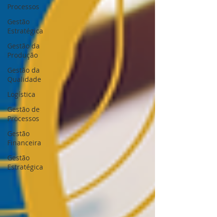
Processos
Gestão
Estratégica
Gestão da
Produção
Gestão da
Qualidade
Logística
Gestão de
Processos
Gestão
Financeira
Gestão
Estratégica