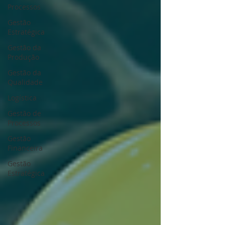
Processos
Gestão
Estratégica
Gestão da
Produção
Gestão da
Qualidade
Logística
Gestão de
Processos
Gestão
Financeira
Gestão
Estratégica