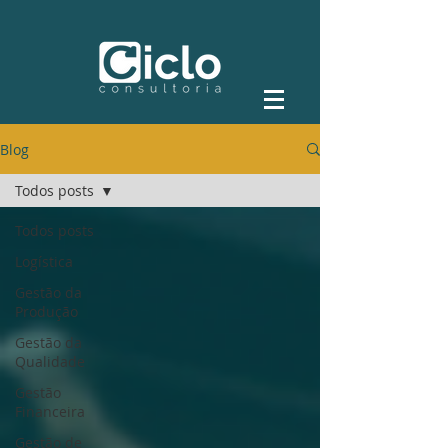
Blog
Todos posts
Todos posts
Logística
Gestão da
Produção
Gestão da
Qualidade
Gestão
Financeira
Gestão de